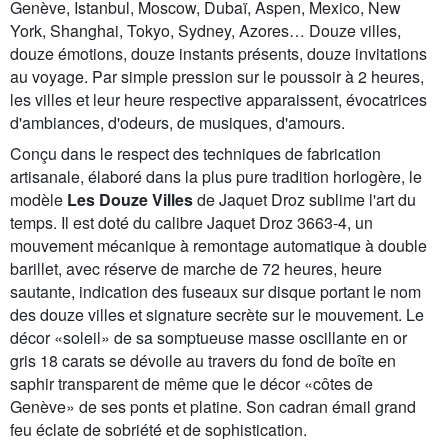
Genève, Istanbul, Moscow, Dubaï, Aspen, Mexico, New
York, Shanghai, Tokyo, Sydney, Azores… Douze villes,
douze émotions, douze instants présents, douze invitations
au voyage. Par simple pression sur le poussoir à 2 heures,
les villes et leur heure respective apparaissent, évocatrices
d'ambiances, d'odeurs, de musiques, d'amours.
Conçu dans le respect des techniques de fabrication
artisanale, élaboré dans la plus pure tradition horlogère, le
modèle
Les Douze Villes
de Jaquet Droz sublime l'art du
temps. Il est doté du calibre Jaquet Droz 3663-4, un
mouvement mécanique à remontage automatique à double
barillet, avec réserve de marche de 72 heures, heure
sautante, indication des fuseaux sur disque portant le nom
des douze villes et signature secrète sur le mouvement. Le
décor «soleil» de sa somptueuse masse oscillante en or
gris 18 carats se dévoile au travers du fond de boîte en
saphir transparent de même que le décor «côtes de
Genève» de ses ponts et platine. Son cadran émail grand
feu éclate de sobriété et de sophistication.