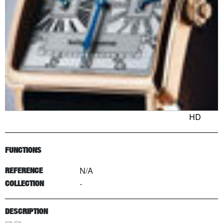
HD
FUNCTIONS
N/A
REFERENCE
-
COLLECTION
DESCRIPTION