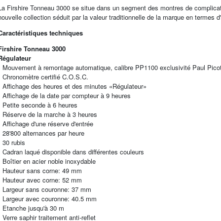
La Firshire Tonneau 3000 se situe dans un segment des montres de complicat
nouvelle collection séduit par la valeur traditionnelle de la marque en termes d
Caractéristiques techniques
Firshire Tonneau 3000
Régulateur
• Mouvement à remontage automatique, calibre PP1100 exclusivité Paul Pico
• Chronomètre certifié C.O.S.C.
• Affichage des heures et des minutes «Régulateur»
• Affichage de la date par compteur à 9 heures
• Petite seconde à 6 heures
• Réserve de la marche à 3 heures
• Affichage d'une réserve d'entrée
• 28'800 alternances par heure
• 30 rubis
• Cadran laqué disponible dans différentes couleurs
• Boîtier en acier noble inoxydable
• Hauteur sans corne: 49 mm
• Hauteur avec corne: 52 mm
• Largeur sans couronne: 37 mm
• Largeur avec couronne: 40.5 mm
• Etanche jusqu'à 30 m
• Verre saphir traitement anti-reflet