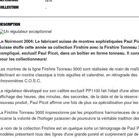
N/A
COLLECTION
-
DESCRIPTION
Un régulateur exceptionnel
Le Noirmont 2004: Le fabricant suisse de montres sophistiquées Paul Pic
Suisse étoffe cette année sa collection Firshire avec la Firshire Tonneau
compliqué, exclusif Paul Picot, dans un boîtier en forme tonneau. Il con
pour les collectionneurs!
Les montres de la ligne Firshire Tonneau 3000 sont réalisées de main de maî
déclinant en montre classique à trois aiguilles et calendrier, en rétrograde des
chronomètres C.O.S.C.
Le régulateur développé sur son calibre exclusif PP1100 fait l'objet d'une att
affichage des heures, des minutes, des secondes, de la date et de la réserve 
nouveau produit, Paul Picot affirme une fois de plus sa spécialisation pour les
La Firshire Tonneau 3000 impressionne par les proportions harmonieuses de 
incarne la volonté de l'horloger jurassien de poursuivre la véritable tradition 
Le nom de la collection Firshire est en quelque sorte un témoignage de Paul Pic
modèles présentent tous des lignes d'une grande pureté et surprennent par de 