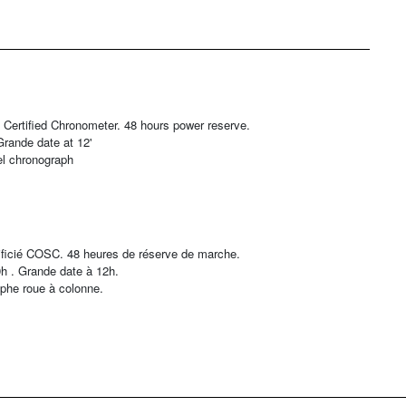
rtified Chronometer. 48 hours power reserve.
Grande date at 12'
el chronograph
icié COSC. 48 heures de réserve de marche.
h . Grande date à 12h.
phe roue à colonne.