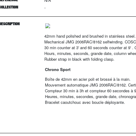
N/A
COLLECTION
-
DESCRIPTION
42mm hand polished and brushed in stainless steel.
Mechanical JMG 2006RAC/8162 selfwinding. COSC Ce
30 min counter at 3' and 60 seconds counter at 9' . 
Hours, minutes, seconds, grande date, column whe
Rubber strap in black with folding clasp.
Chrono Sport
Boîte de 42mm en acier poli et brossé à la main.
Mouvement automatique JMG 2006RAC/8162. Certif
Compteur 30 min à 3h et compteur 60 secondes à 9
Heures, minutes, secondes, grande date, chronogra
Bracelet caoutchouc avec boucle déployante.