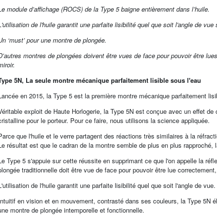
Le module d’affichage (ROCS) de la Type 5 baigne entièrement dans l’huile.
L'utilisation de l'huile garantit une parfaite lisibilité quel que soit l'angle de vue
Un ‘must’ pour une montre de plongée.
D’autres montres de plongées doivent être vues de face pour pouvoir être lues 
miroir.
Type 5N, La seule montre mécanique parfaitement lisible sous l'eau
Lancée en 2015, la Type 5 est la première montre mécanique parfaitement lisibl
Véritable exploit de Haute Horlogerie, la Type 5N est conçue avec un effet de c
cristalline pour le porteur. Pour ce faire, nous utilisons la science appliquée.
Parce que l'huile et le verre partagent des réactions très similaires à la réfrac
Le résultat est que le cadran de la montre semble de plus en plus rapproché, l
Le Type 5 s'appuie sur cette réussite en supprimant ce que l'on appelle la réfl
plongée traditionnelle doit être vue de face pour pouvoir être lue correctement, 
L'utilisation de l'huile garantit une parfaite lisibilité quel que soit l'angle de vue.
Intuitif en vision et en mouvement, contrasté dans ses couleurs, la Type 5N él
une montre de plongée intemporelle et fonctionnelle.