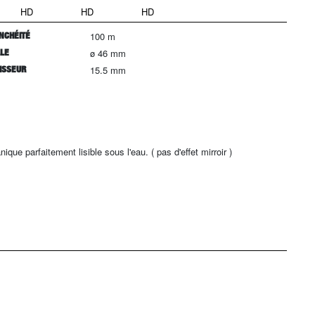
HD
HD
HD
NCHÉITÉ
100 m
LLE
ø 46 mm
ISSEUR
15.5 mm
que parfaitement lisible sous l'eau. ( pas d'effet mirroir )