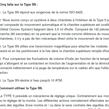
Cinq faits sur la Type 5N :
1. La Type 5N répond aux exigences de la norme ISO 6425.
2. Nous avons conçu un système à deux chambres à l'intérieur de la Type 5 p
est composée du mouvement automatique et la chambre supérieure est scell
Orbital Convex System) baignant dans 3,5 ml d'huile. Composé de 142 pièces,
marche (90 secondes) en ne prenant que la minute comme référence du mouv
chambres, il n’y a pas de lien mécanique direct entre le mouvement de la mo
3. Le Type 5N utilise une transmission magnétique pour attacher les modules 
l'autre et en les positionnant à la fois dans la chambre supérieure remplie d'hu
4. Pour compenser les fluctuations de volume d’huile (en fonction de la tempér
qui s’allongent et se contractent en fonction de l’augmentation et de la dimin
connecté indirectement à la jauge de température sur le cadran afin que l'utili
action.
5. Le Type 5N résiste à l'eau jusqu'à 10 ATM.
Comment utiliser la Type 5N.
Le TYPE 5 possède un mécanisme de réglage unique. Contrairement aux montre
ou le réglage de la montre. Les différentes actions normalement effectuées av
sens des aiguilles d'une montre et / ou dans le sens contraire des aiguilles d