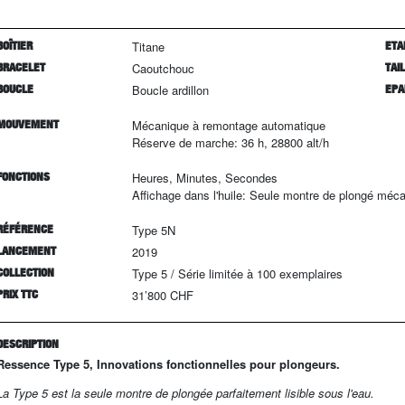
BOÎTIER
Titane
ETA
BRACELET
Caoutchouc
TAI
BOUCLE
Boucle ardillon
EPA
MOUVEMENT
Mécanique à remontage automatique
Réserve de marche: 36 h, 28800 alt/h
FONCTIONS
Heures, Minutes, Secondes
Affichage dans l'huile: Seule montre de plongé mécani
RÉFÉRENCE
Type 5N
LANCEMENT
2019
COLLECTION
Type 5
/
Série limitée à
100
exemplaires
PRIX TTC
31’800 CHF
DESCRIPTION
Ressence Type 5,
Innovations fonctionnelles pour plongeurs.
La Type 5 est la seule montre de plongée parfaitement lisible sous l'eau.