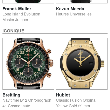
Franck Muller
Kazuo Maeda
Long Island Evolution
Heures Universelles
Master Jumper
ICONIQUE
Breitling
Hublot
Navitimer B12 Chronograph
Classic Fusion Original
41 Cosmonaute
Yellow Gold 29 mm