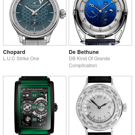
Chopard
De Bethune
L.U.C Strike One
DB Kind Of Grande
Complication