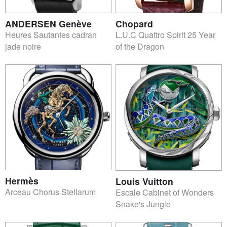
ANDERSEN Genève
Chopard
Heures Sautantes cadran
L.U.C Quattro Spirit 25 Year
jade noire
of the Dragon
Hermès
Louis Vuitton
Arceau Chorus Stellarum
Escale Cabinet of Wonders
Snake's Jungle