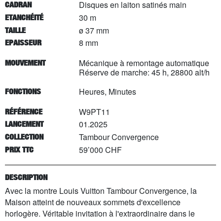
Disques en laiton satinés main
CADRAN
30 m
ETANCHÉITÉ
ø 37 mm
TAILLE
8 mm
EPAISSEUR
Mécanique à remontage automatique
MOUVEMENT
Réserve de marche: 45 h, 28800 alt/h
Heures, Minutes
FONCTIONS
W9PT11
RÉFÉRENCE
01.2025
LANCEMENT
Tambour Convergence
COLLECTION
59’000 CHF
PRIX TTC
DESCRIPTION
Avec la montre Louis Vuitton Tambour Convergence, la
Maison atteint de nouveaux sommets d'excellence
horlogère. Véritable invitation à l'extraordinaire dans le