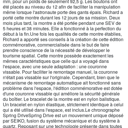
mm, pour un poids de seulement 92,5 g. Les boutons ont
été placés au niveau du 12 afin de faciliter la manipulation
même lorsque l'astronaute porte des gants épais. Richard a
porté cette montre durant les 12 jours de sa mission. Deux
mois plus tard, la montre a été portée pendant une SEV de
5 heures et 38 minutes. Elle a fonctionné à la perfection du
début à la fin.Une fois les qualités de cette montre établies,
Richard a apporté ses conseils à la création de cette édition
commémorative, commercialisée dans le but de faire
prendre conscience de la nécessité de développer le
tourisme spatial. Cette montre possède exactement les
mêmes caractéristiques que celle qui a voyagé dans
l'espace, avec une seule adaptation : une couronne
vissable. Pour faciliter le remontage manuel, la couronne
n'était pas vissable sur l'originale. Cependant, bien que le
mécanisme de remontage automatique ait fonctionné sans
problème dans l'espace, l'édition commémorative est dotée
d'une couronne vissable qui améliore la sécurité générale
du boîtier. Le bracelet de la montre est en nylon balistique.
Un bracelet en nylon élastique, strictement identique à celui
qui a été utilisé dans l'espace, est inclus.Le chronographe
Spring DriveSpring Drive est un mouvement unique déposé
par SEIKO, fusion du système mécanique et du système à
quartz. Reposant sur une technologie présente dans toutes