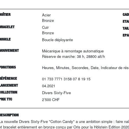
BOÎTIER
Acier
CAD
Bronze
ETA
BRACELET
Cuir
TAI
Bronze
EPA
BOUCLE
Boucle déployante
MOUVEMENT
Mécanique à remontage automatique
Réserve de marche: 38 h, 28800 alt/h
FONCTIONS
Heures, Minutes, Secondes, Date, Indicateur de ré
RÉFÉRENCE
01 733 7771 3158 07 8 19 15
LANCEMENT
04.2021
COLLECTION
Divers Sixty-Five
PRIX TTC
2’500 CHF
DESCRIPTION
La nouvelle Divers Sixty-Five "Cotton Candy" a une ambition simple : faire naît
et bracelet entièrement en bronze conçu par Oris pour la Hölstein Edition 2020,