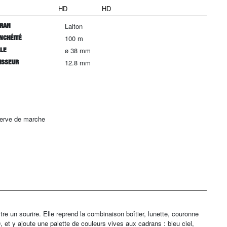
HD
HD
RAN
Laiton
NCHÉITÉ
100 m
LLE
ø 38 mm
ISSEUR
12.8 mm
serve de marche
re un sourire. Elle reprend la combinaison boîtier, lunette, couronne
 et y ajoute une palette de couleurs vives aux cadrans : bleu ciel,