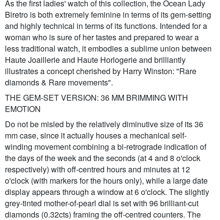
As the first ladies' watch of this collection, the Ocean Lady
Biretro is both extremely feminine in terms of its gem-setting
and highly technical in terms of its functions. Intended for a
woman who is sure of her tastes and prepared to wear a
less traditional watch, it embodies a sublime union between
Haute Joaillerie and Haute Horlogerie and brilliantly
illustrates a concept cherished by Harry Winston: "Rare
diamonds & Rare movements".
THE GEM-SET VERSION: 36 MM BRIMMING WITH
EMOTION
Do not be misled by the relatively diminutive size of its 36
mm case, since it actually houses a mechanical self-
winding movement combining a bi-retrograde indication of
the days of the week and the seconds (at 4 and 8 o'clock
respectively) with off-centred hours and minutes at 12
o'clock (with markers for the hours only), while a large date
display appears through a window at 6 o'clock. The slightly
grey-tinted mother-of-pearl dial is set with 96 brilliant-cut
diamonds (0.32cts) framing the off-centred counters. The