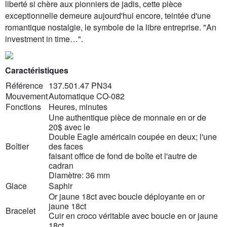
liberté si chère aux pionniers de jadis, cette pièce
exceptionnelle demeure aujourd'hui encore, teintée d'une
romantique nostalgie, le symbole de la libre entreprise. "An
investment in time…".
Caractéristiques
Référence
137.501.47 PN34
Mouvement
Automatique CO-082
Fonctions
Heures, minutes
Une authentique pièce de monnaie en or de
20$ avec le
Double Eagle américain coupée en deux; l'une
Boîtier
des faces
faisant office de fond de boîte et l'autre de
cadran
Diamètre: 36 mm
Glace
Saphir
Or jaune 18ct avec boucle déployante en or
jaune 18ct
Bracelet
Cuir en croco véritable avec boucle en or jaune
18ct