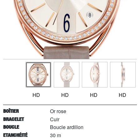
HD
HD
HD
HD
Or rose
BOÎTIER
Cuir
BRACELET
Boucle ardillon
BOUCLE
30 m
ETANCHÉITÉ