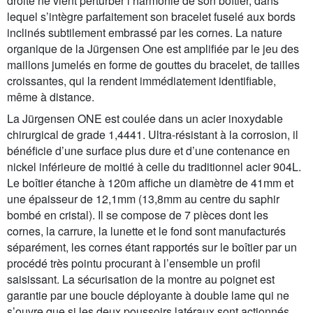
droite ne vient perturber l’harmonie de son boîtier, dans
lequel s’intègre parfaitement son bracelet fuselé aux bords
inclinés subtilement embrassé par les cornes. La nature
organique de la Jürgensen One est amplifiée par le jeu des
maillons jumelés en forme de gouttes du bracelet, de tailles
croissantes, qui la rendent immédiatement identifiable,
même à distance.
La Jürgensen ONE est coulée dans un acier inoxydable
chirurgical de grade 1,4441. Ultra-résistant à la corrosion, il
bénéficie d’une surface plus dure et d’une contenance en
nickel inférieure de moitié à celle du traditionnel acier 904L.
Le boîtier étanche à 120m affiche un diamètre de 41mm et
une épaisseur de 12,1mm (13,8mm au centre du saphir
bombé en cristal). Il se compose de 7 pièces dont les
cornes, la carrure, la lunette et le fond sont manufacturés
séparément, les cornes étant rapportés sur le boîtier par un
procédé très pointu procurant à l’ensemble un profil
saisissant. La sécurisation de la montre au poignet est
garantie par une boucle déployante à double lame qui ne
s’ouvre que si les deux poussoirs latéraux sont actionnés