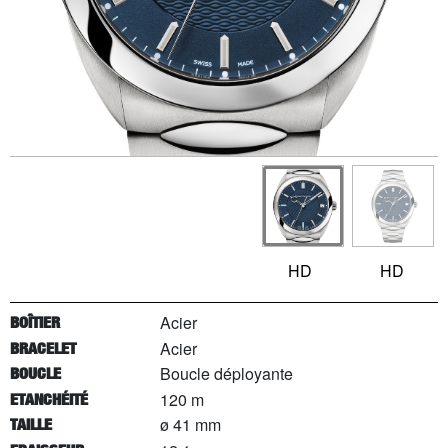
HD
HD
Acier
BOÎTIER
Acier
BRACELET
Boucle déployante
BOUCLE
120 m
ETANCHÉITÉ
ø 41 mm
TAILLE