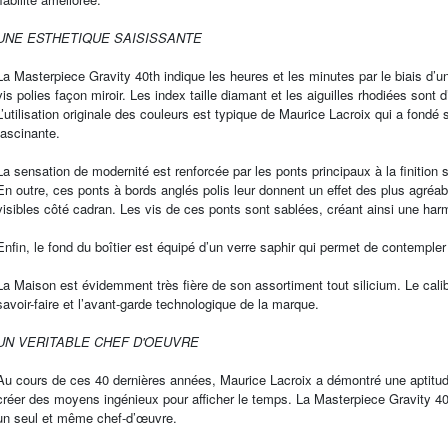
UNE ESTHETIQUE SAISISSANTE
La Masterpiece Gravity 40th indique les heures et les minutes par le biais d’un
vis polies façon miroir. Les index taille diamant et les aiguilles rhodiées sont
L’utilisation originale des couleurs est typique de Maurice Lacroix qui a fondé sa
fascinante.
La sensation de modernité est renforcée par les ponts principaux à la finition
En outre, ces ponts à bords anglés polis leur donnent un effet des plus agréab
visibles côté cadran. Les vis de ces ponts sont sablées, créant ainsi une ha
Enfin, le fond du boîtier est équipé d’un verre saphir qui permet de contempl
La Maison est évidemment très fière de son assortiment tout silicium. Le ca
savoir-faire et l’avant-garde technologique de la marque.
UN VERITABLE CHEF D'OEUVRE
Au cours de ces 40 dernières années, Maurice Lacroix a démontré une aptitude
créer des moyens ingénieux pour afficher le temps. La Masterpiece Gravity 40
un seul et même chef-d’œuvre.