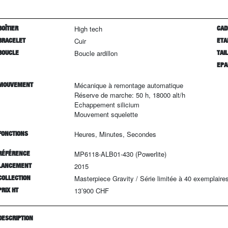
BOÎTIER
High tech
CAD
BRACELET
Cuir
ETA
BOUCLE
Boucle ardillon
TAI
EPA
MOUVEMENT
Mécanique à remontage automatique
Réserve de marche: 50 h, 18000 alt/h
Echappement silicium
Mouvement squelette
FONCTIONS
Heures, Minutes, Secondes
RÉFÉRENCE
MP6118-ALB01-430 (Powerlite)
LANCEMENT
2015
COLLECTION
Masterpiece Gravity
/
Série limitée à
40
exemplaire
PRIX HT
13’900 CHF
DESCRIPTION