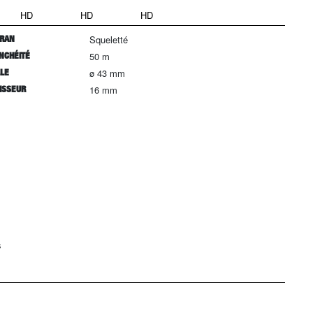
HD
HD
HD
RAN
Squeletté
NCHÉITÉ
50 m
LLE
ø 43 mm
ISSEUR
16 mm
s