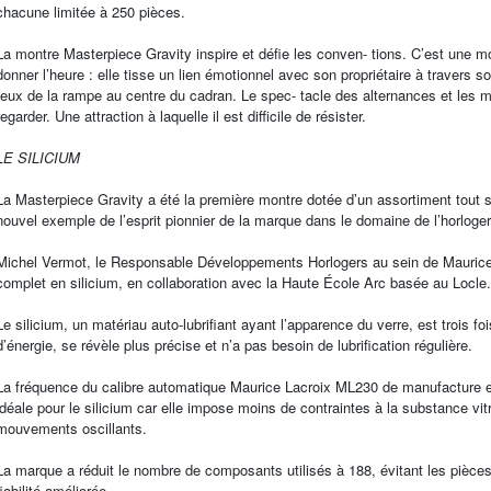
chacune limitée à 250 pièces.
La montre Masterpiece Gravity inspire et défie les conven- tions. C’est une mo
donner l’heure : elle tisse un lien émotionnel avec son propriétaire à travers 
feux de la rampe au centre du cadran. Le spec- tacle des alternances et les m
regarder. Une attraction à laquelle il est difficile de résister.
LE SILICIUM
La Masterpiece Gravity a été la première montre dotée d’un assortiment tout si
nouvel exemple de l’esprit pionnier de la marque dans le domaine de l’horloger
Michel Vermot, le Responsable Développements Horlogers au sein de Maurice Lacr
complet en silicium, en collaboration avec la Haute École Arc basée au Locle.
Le silicium, un matériau auto-lubrifiant ayant l’apparence du verre, est trois 
d’énergie, se révèle plus précise et n’a pas besoin de lubrification régulière.
La fréquence du calibre automatique Maurice Lacroix ML230 de manufacture e
idéale pour le silicium car elle impose moins de contraintes à la substance vi
mouvements oscillants.
La marque a réduit le nombre de composants utilisés à 188, évitant les pièces 
fiabilité améliorée.