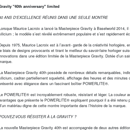
Gravity "40th anniversary" limited
40 ANS D’EXCELLENCE RÉUNIS DANS UNE SEULE MONTRE
Lorsque Maurice Lacroix a lancé la Masterpiece Gravity à Baselworld 2014, il s
silicium ; le modèle s’est révélé extrêmement populaire et s’est rapidement éc
Depuis 1975, Maurice Lacroix est à l’avant- garde de la créativité horlogère
le biais de designs provocants et tirant le meilleur du savoir-faire horloger s
innovations dans une édition limitée de la Masterpiece Gravity. Dotée d’un 
marque.
La Masterpiece Gravity 40th possède de nombreux détails remarquables, in
silicium, cadran partiellement squeletté, affichage des heures et des minutes d
présenté avec élégance dans un fascinant boîtier POWERLITE®.
Le POWERLITE® est incroyablement robuste, résistant et léger. La couleur an
avantages que présente le POWERLITE® expliquent pourquoi il a été retenu pa
d’un matériau digne de cette montre importante dans l’histoire de la marque.
POUVEZ-VOUS RÉSISTER À LA GRAVITY ?
La nouvelle Masterpiece Gravity 40th est accompagnée de deux autres édition