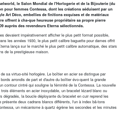
lworld, le Salon Mondial de l'Horlogerie et de la Bijouterie (du
tion pour femmes Contessa, dont les créations séduisent par un
e Art Déco, embellies de finitions exquises et de matériaux
re offrent à cha-que heureuse propriétaire sa propre pierre
009 auprès des revendeurs Eterna sélectionnés.
s devaient impérativement afficher le plus petit format possible,
Dans les années 1930, le plus petit calibre baguette pour dames offrit
terna lança sur le marché le plus petit calibre automatique, des stars
ons de la prestigieuse maison.
e sa virtuo-sité horlogère. Le boîtier en acier se distingue par
 bords arrondis de part et d'autre du boîtier évo-quent la grande
un contour cintré qui souligne la féminité de la Contessa. La nouvelle
 trois éléments en acier inoxydable, un bracelet lézard blanc ou
rs dégradés, la boucle déployante du bracelet en cuir reprend les
 présente deux cadrans blancs différents, l'un à index bâ-tons
 la Contessa, un mécanisme à quartz égrène les secondes et les minutes