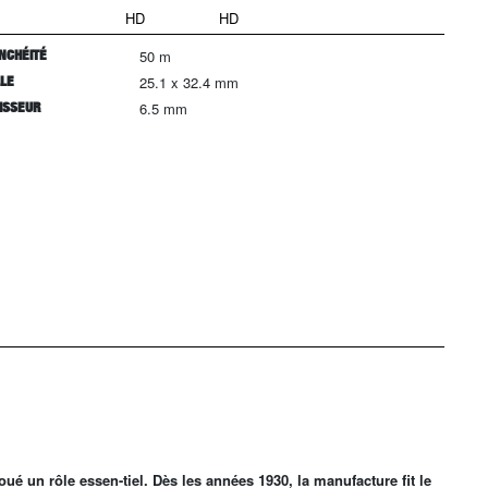
HD
HD
NCHÉITÉ
50 m
LLE
25.1 x 32.4 mm
ISSEUR
6.5 mm
ué un rôle essen-tiel. Dès les années 1930, la manufacture fit le