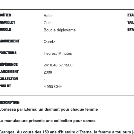
BOÎTIER
Acier
ETA
BRACELET
Cuir
TAI
BOUCLE
Boucle déployante
EPA
MOUVEMENT
Quartz
FONCTIONS
Heures, Minutes
RÉFÉRENCE
2410.48.67.1200
LANCEMENT
2009
COLLECTION
-
PRIX HT
4’950 CHF
DESCRIPTION
Contessa par Eterna: un diamant pour chaque femme
La manufacture présente une collection pour dames
Granges. Au cours des 150 ans d'histoire d'Eterna, la femme a toujours jo