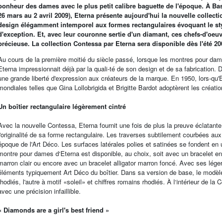
bonheur des dames avec le plus petit calibre baguette de l'époque. À Base
26 mars au 2 avril 2009), Eterna présente aujourd'hui la nouvelle collec
design élégamment intemporel aux formes rectangulaires évoquant le styl
d'exception. Et, avec leur couronne sertie d'un diamant, ces chefs-d'oeuv
précieuse. La collection Contessa par Eterna sera disponible dès l'été 2
Au cours de la première moitié du siècle passé, lorsque les montres pour dame
Eterna impressionnait déjà par la quali-té de son design et de sa fabrication. 
une grande liberté d'expression aux créateurs de la marque. En 1950, lors-qu'E
mondiales telles que Gina Lollobrigida et Brigitte Bardot adoptèrent les créati
Un boîtier rectangulaire légèrement cintré
Avec la nouvelle Contessa, Eterna fournit une fois de plus la preuve éclatante d
l'originalité de sa forme rectangulaire. Les traverses subtilement courbées aux
époque de l'Art Déco. Les surfaces latérales polies et satinées se fondent en 
montre pour dames d‘Eterna est disponible, au choix, soit avec un bracelet en
marron clair ou encore avec un bracelet alligator marron foncé. Avec ses lége
éléments typiquement Art Déco du boîtier. Dans sa version de base, le modèle
rhodiés, l'autre à motif «soleil» et chiffres romains rhodiés. À l‘intérieur de
avec une précision infaillible.
« Diamonds are a girl's best friend »