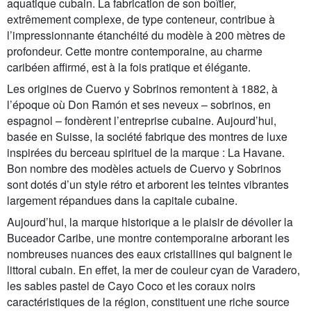
aquatique cubain. La fabrication de son boîtier,
extrêmement complexe, de type conteneur, contribue à
l’impressionnante étanchéité du modèle à 200 mètres de
profondeur. Cette montre contemporaine, au charme
caribéen affirmé, est à la fois pratique et élégante.
Les origines de Cuervo y Sobrinos remontent à 1882, à
l’époque où Don Ramón et ses neveux – sobrinos, en
espagnol – fondèrent l’entreprise cubaine. Aujourd’hui,
basée en Suisse, la société fabrique des montres de luxe
inspirées du berceau spirituel de la marque : La Havane.
Bon nombre des modèles actuels de Cuervo y Sobrinos
sont dotés d’un style rétro et arborent les teintes vibrantes
largement répandues dans la capitale cubaine.
Aujourd’hui, la marque historique a le plaisir de dévoiler la
Buceador Caribe, une montre contemporaine arborant les
nombreuses nuances des eaux cristallines qui baignent le
littoral cubain. En effet, la mer de couleur cyan de Varadero,
les sables pastel de Cayo Coco et les coraux noirs
caractéristiques de la région, constituent une riche source