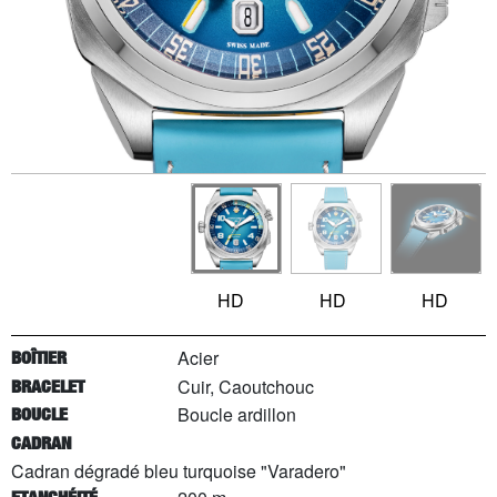
HD
HD
HD
Acier
BOÎTIER
Cuir, Caoutchouc
BRACELET
Boucle ardillon
BOUCLE
CADRAN
Cadran dégradé bleu turquoise "Varadero"