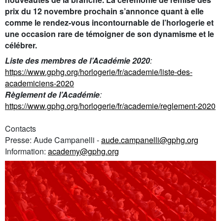
prix du 12 novembre prochain s’annonce quant à elle
comme le rendez-vous incontournable de l’horlogerie et
une occasion rare de témoigner de son dynamisme et le
célébrer
.
Liste des membres de l’Académie 2020
:
https://www.gphg.org/horlogerie/fr/academie/liste-des-
academiciens-2020
Règlement de l’Académie
:
https://www.gphg.org/horlogerie/fr/academie/reglement-2020
Contacts
Presse: Aude Campanelli -
aude.campanelli@gphg.org
Information:
academy@gphg.org