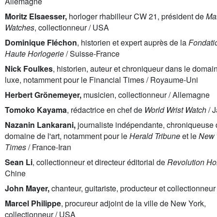
Allemagne
Moritz Elsaesser,
horloger rhabilleur CW 21, président de
Ma
Watches
, collectionneur / USA
Dominique Fléchon
, historien et expert auprès de la
Fondati
Haute Horlogerie
/ Suisse-France
Nick Foulkes
, historien, auteur et chroniqueur dans le domai
luxe, notamment pour le Financial Times / Royaume-Uni
Herbert Grönemeyer,
musicien, collectionneur / Allemagne
Tomoko Kayama
, rédactrice en chef de
World Wrist Watch
/ 
Nazanin Lankarani,
journaliste indépendante, chroniqueuse 
domaine de l'art, notamment pour le
Herald Tribune
et le
New 
Times
/ France-Iran
Sean Li
,
collectionneur et directeur éditorial de
Revolution H
Chine
John Mayer,
chanteur, guitariste, producteur et collectionneu
Marcel Philippe
, procureur adjoint de la ville de New York,
collectionneur / USA