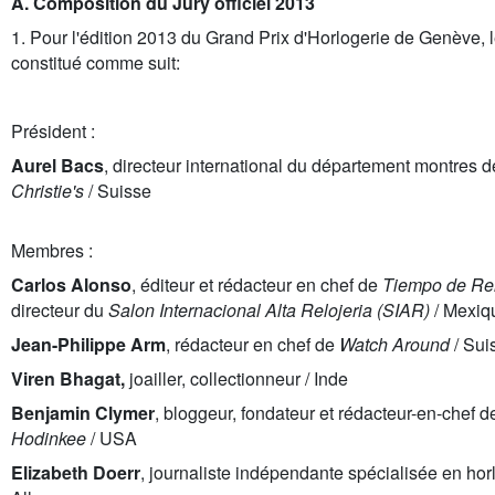
A. Composition du Jury officiel 2013
1. Pour l'édition 2013 du Grand Prix d'Horlogerie de Genève, l
constitué comme suit:
Président :
Aurel Bacs
, directeur international du département montres d
Christie's
/ Suisse
Membres :
Carlos Alonso
,
éditeur et rédacteur en chef de
Tiempo de Re
directeur du
Salon Internacional Alta Relojeria (SIAR)
/ Mexiq
Jean-Philippe Arm
,
rédacteur en chef de
Watch Around
/ Sui
Viren Bhagat,
joailler, collectionneur / Inde
Benjamin Clymer
, bloggeur, fondateur et rédacteur-en-chef d
Hodinkee
/ USA
Elizabeth Doerr
, journaliste indépendante spécialisée en horl