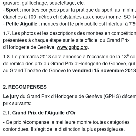
gravure, guillochage, squelettage, etc.
-
Sport
: montres conçues pour la pratique du sport, au mini
étanches à 100 mètres et résistantes aux chocs (norme ISO 1
-
Petite Aiguille
: montres dont le prix public est inférieur à 7
1.7. Les photos et les descriptions des montres en compétition
présentées à chaque étape sur le site officiel du Grand Prix
d'Horlogerie de Genève,
www.gphg.org
.
e
1.8. Le palmarès 2013 sera annoncé à l'occasion de la 13
cé
de remise des prix du Grand Prix d'Horlogerie de Genève, qui 
au Grand Théâtre de Genève le
vendredi 15 novembre 2013
2. RECOMPENSES
Le jury
du Grand Prix d'Horlogerie de Genève (GPHG) décern
prix suivants:
2.1.
Grand Prix de l'Aiguille d'Or
- Ce prix récompense la meilleure montre toutes catégories
confondues. Il s'agit de la distinction la plus prestigieuse.