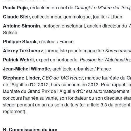
Paola Pujia
,
rédactrice en chef de
Orologi-Le Misure del Tem
Claude Sfeir,
collectionneur, gemmologue, joailler / Liban
Antoine Simonin
, horloger, enseignant, ancien directeur du
W
Suisse
Philippe Starck,
créateur / France
Alexey Tarkhanov
, journaliste pour le magazine
Kommersan
Patrick Wehrli,
expert en horlogerie,
Passion for Watchmakin
Jean-Michel Wilmotte,
architecte-urbaniste / France
Stephane Linder
,
CEO de TAG Heuer
, marque lauréate du G
de l'Aiguille d'Or 2012, hors-concours en 2013. Pour rappel: 
lauréate du Grand Prix de l'Aiguille d'Or est automatiquement 
concours l'année suivante, son fondateur ou son directeur étan
siéger pendant un an au sein du jury (cf. article 3.3 du présent
règlement).
B. Commissaires du jury