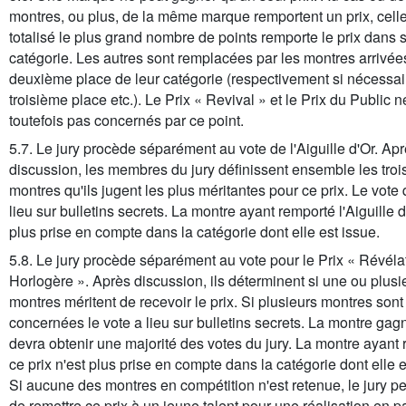
montres, ou plus, de la même marque remportent un prix, celle
totalisé le plus grand nombre de points remporte le prix dans 
catégorie. Les autres sont remplacées par les montres arrivée
deuxième place de leur catégorie (respectivement si nécessai
troisième place etc.). Le Prix « Revival » et le Prix du Public n
toutefois pas concernés par ce point.
5.7. Le jury procède séparément au vote de l'Aiguille d'Or. Ap
discussion, les membres du jury définissent ensemble les troi
montres qu'ils jugent les plus méritantes pour ce prix. Le vote q
lieu sur bulletins secrets. La montre ayant remporté l'Aiguille d
plus prise en compte dans la catégorie dont elle est issue.
5.8. Le jury procède séparément au vote pour le Prix « Révéla
Horlogère ». Après discussion, ils déterminent si une ou plusi
montres méritent de recevoir le prix. Si plusieurs montres sont
concernées le vote a lieu sur bulletins secrets. La montre gag
devra obtenir une majorité des votes du jury. La montre ayant
ce prix n'est plus prise en compte dans la catégorie dont elle e
Si aucune des montres en compétition n'est retenue, le jury pe
de remettre ce prix à un jeune talent pour une réalisation en par