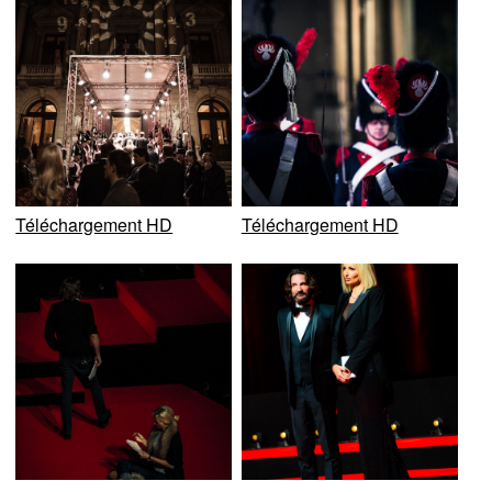
Téléchargement HD
Téléchargement HD