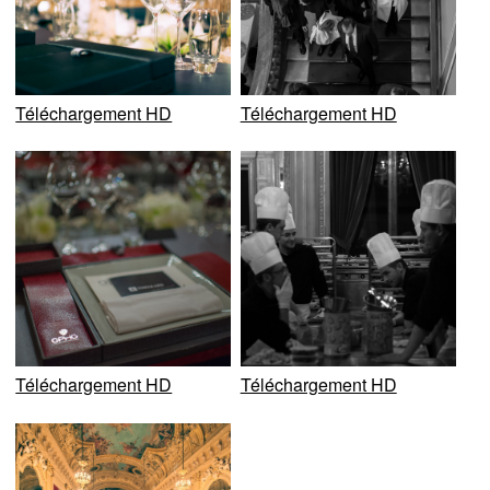
Téléchargement HD
Téléchargement HD
Téléchargement HD
Téléchargement HD